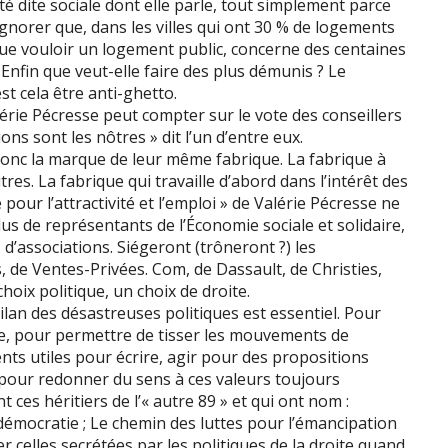
té dite sociale dont elle parle, tout simplement parce
 ignorer que, dans les villes qui ont 30 % de logements
ue vouloir un logement public, concerne des centaines
nfin que veut-elle faire des plus démunis ? Le
st cela être anti-ghetto.
érie Pécresse peut compter sur le vote des conseillers
ns sont les nôtres » dit l’un d’entre eux.
t donc la marque de leur même fabrique. La fabrique à
res. La fabrique qui travaille d’abord dans l’intérêt des
pour l’attractivité et l’emploi » de Valérie Pécresse ne
lus de représentants de l’Économie sociale et solidaire,
d’associations. Siégeront (trôneront ?) les
 de Ventes-Privées. Com, de Dassault, de Christies,
choix politique, un choix de droite.
bilan des désastreuses politiques est essentiel. Pour
e, pour permettre de tisser les mouvements de
nts utiles pour écrire, agir pour des propositions
 pour redonner du sens à ces valeurs toujours
t ces héritiers de l’« autre 89 » et qui ont nom :
e, démocratie ; Le chemin des luttes pour l’émancipation
 celles secrétées par les politiques de la droite quand