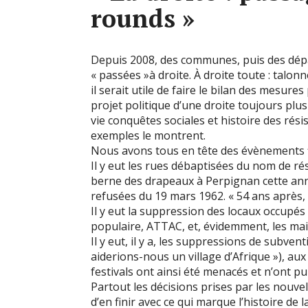
rounds »
Depuis 2008, des communes, puis des dépa
« passées »à droite. À droite toute : talonn
il serait utile de faire le bilan des mesure
projet politique d’une droite toujours plus
vie conquêtes sociales et histoire des rési
exemples le montrent.
Nous avons tous en tête des évènements fla
Il y eut les rues débaptisées du nom de ré
berne des drapeaux à Perpignan cette anné
refusées du 19 mars 1962. « 54 ans après, le
Il y eut la suppression des locaux occupés 
populaire, ATTAC, et, évidemment, les mai
Il y eut, il y a, les suppressions de subve
aiderions-nous un village d’Afrique »), aux 
festivals ont ainsi été menacés et n’ont pu 
Partout les décisions prises par les nouvel
d’en finir avec ce qui marque l’histoire de