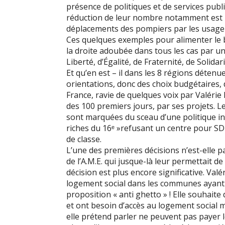
présence de politiques et de services publi
réduction de leur nombre notamment est rév
déplacements des pompiers par les usager
Ces quelques exemples pour alimenter le bi
la droite adoubée dans tous les cas par 
Liberté, d’Égalité, de Fraternité, de Solidar
Et qu’en est – il dans les 8 régions détenu
orientations, donc des choix budgétaires, 
France, ravie de quelques voix par Valérie 
des 100 premiers jours, par ses projets. L
sont marquées du sceau d’une politique iné
riches du 16ᵉ »refusant un centre pour SD
de classe.
L’une des premières décisions n’est-elle pas
de l’A.M.E. qui jusque-là leur permettait de
décision est plus encore significative. Va
logement social dans les communes ayant 
proposition « anti ghetto » ! Elle souhaite 
et ont besoin d’accès au logement social m
elle prétend parler ne peuvent pas payer 