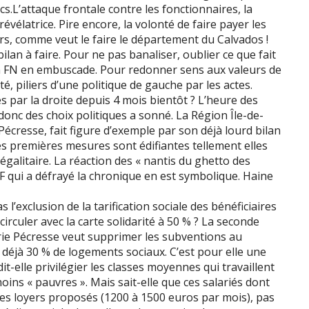
cs.L’attaque frontale contre les fonctionnaires, la
élatrice. Pire encore, la volonté de faire payer les
s, comme veut le faire le département du Calvados !
lan à faire. Pour ne pas banaliser, oublier ce que fait
un FN en embuscade. Pour redonner sens aux valeurs de
ité, piliers d’une politique de gauche par les actes.
es par la droite depuis 4 mois bientôt ? L’heure des
donc des choix politiques a sonné. La Région Île-de-
Pécresse, fait figure d’exemple par son déjà lourd bilan
es premières mesures sont édifiantes tellement elles
galitaire. La réaction des « nantis du ghetto des
F qui a défrayé la chronique en est symbolique. Haine
 l’exclusion de la tarification sociale des bénéficiaires
 circuler avec la carte solidarité à 50 % ? La seconde
lérie Pécresse veut supprimer les subventions au
déjà 30 % de logements sociaux. C’est pour elle une
dit-elle privilégier les classes moyennes qui travaillent
oins « pauvres ». Mais sait-elle que ces salariés dont
les loyers proposés (1200 à 1500 euros par mois), pas