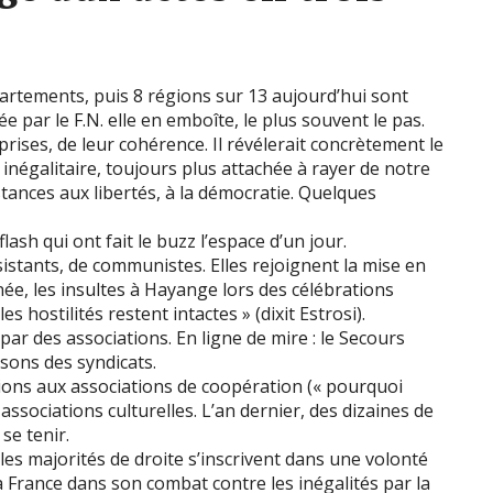
rtements, puis 8 régions sur 13 aujourd’hui sont
ée par le F.N. elle en emboîte, le plus souvent le pas.
s prises, de leur cohérence. Il révélerait concrètement le
 inégalitaire, toujours plus attachée à rayer de notre
stances aux libertés, à la démocratie. Quelques
sh qui ont fait le buzz l’espace d’un jour.
sistants, de communistes. Elles rejoignent la mise en
e, les insultes à Hayange lors des célébrations
s hostilités restent intactes » (dixit Estrosi).
par des associations. En ligne de mire : le Secours
sons des syndicats.
ntions aux associations de coopération (« pourquoi
associations culturelles. L’an dernier, des dizaines de
se tenir.
les majorités de droite s’inscrivent dans une volonté
 la France dans son combat contre les inégalités par la