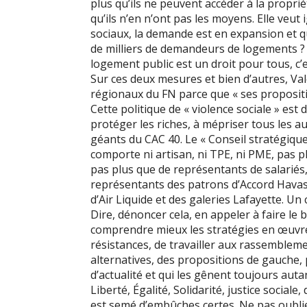
plus qu’ils ne peuvent accéder à la proprié
qu’ils n’en n’ont pas les moyens. Elle veut
sociaux, la demande est en expansion et q
de milliers de demandeurs de logements ? E
logement public est un droit pour tous, c’e
Sur ces deux mesures et bien d’autres, Val
régionaux du FN parce que « ses propositio
Cette politique de « violence sociale » es
protéger les riches, à mépriser tous les aut
géants du CAC 40. Le « Conseil stratégique 
comporte ni artisan, ni TPE, ni PME, pas p
pas plus que de représentants de salariés, 
représentants des patrons d’Accord Havas,
d’Air Liquide et des galeries Lafayette. Un 
Dire, dénoncer cela, en appeler à faire le 
comprendre mieux les stratégies en œuvr
résistances, de travailler aux rassembleme
alternatives, des propositions de gauche,
d’actualité et qui les gênent toujours autan
Liberté, Égalité, Solidarité, justice social
est semé d’embûches certes. Ne pas oublier