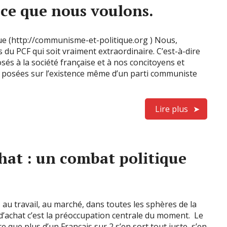
 ce que nous voulons.
(http://communisme-et-politique.org ) Nous,
 du PCF qui soit vraiment extraordinaire. C’est-à-dire
és à la société française et à nos concitoyens et
s posées sur l’existence même d’un parti communiste
Lire plus
chat : un combat politique
au travail, au marché, dans toutes les sphères de la
ir d’achat c’est la préoccupation centrale du moment. Le
e que plus d’un Français sur 2 s’en sort tout juste, s’en