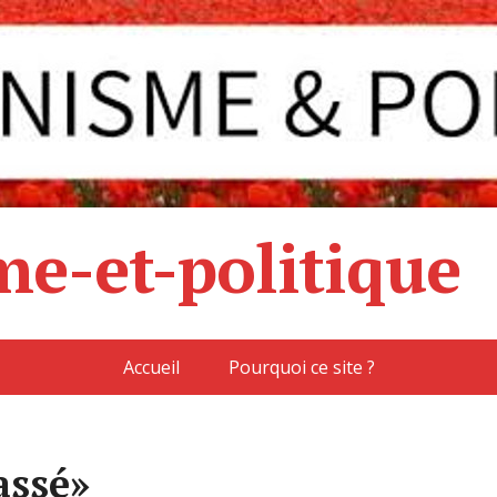
e-et-politique
Accueil
Pourquoi ce site ?
assé»