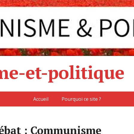
e-et-politique
Accueil
Pourquoi ce site ?
débat : Communisme