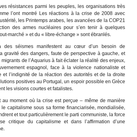
s résistances parmi les peuples, les organisations très
comme l’ont montré Les réactions à la crise de 2008 avec
ustérité, les Printemps arabes, les avancées de la COP21
diction des armes nucléaires pour s’en tenir à quelques
out-marché » et du « libre-échange » sont ébranlés.
u’à des séismes manifestent au cœur d’un besoin de
a gravité des dangers, faute de perspective à gauche, et
migrants de l’Aquarius à fait éclater la réalité des enjeux,
vernement espagnol, face à la violence nationaliste et
et l’indignité de la réaction des autorités et de la droite
tions positives au Portugal, un espoir possible en Grèce
t les visions courtes et fatalistes.
t au moment où la crise est perçue – même de manière
e capitalisme sous sa forme financiarisée, mondialisée,
drent et tout particulièrement le parti communiste, la force
se critique du capitalisme et dans l’affirmation d’une
ne.