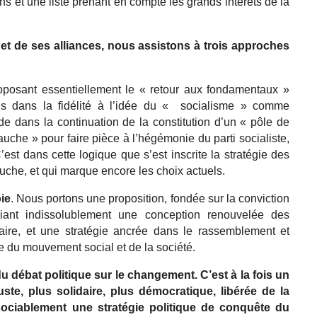
s et une liste prenant en compte les grands intérêts de la
et de ses alliances, nous assistons à trois approches
roposant essentiellement le « retour aux fondamentaux »
ris dans la fidélité à l’idée du « socialisme » comme
 dans la continuation de la constitution d’un « pôle de
auche » pour faire pièce à l’hégémonie du parti socialiste,
st dans cette logique que s’est inscrite la stratégie des
uche, et qui marque encore les choix actuels.
ie
.
Nous portons une proposition, fondée sur la conviction
ant indissolublement une conception renouvelée des
naire, et une stratégie ancrée dans le rassemblement et
e du mouvement social et de la société.
débat politique sur le changement. C’est à la fois un
uste, plus solidaire, plus démocratique, libérée de la
ssociablement une stratégie politique de conquête du