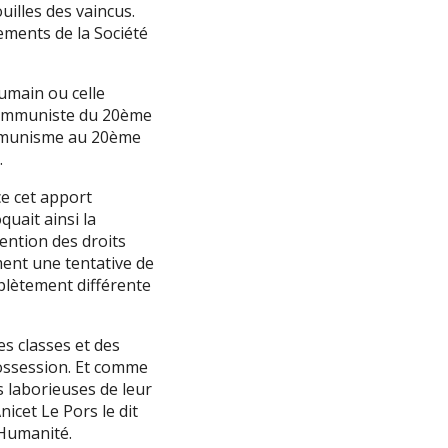
uilles des vaincus.
dements de la Société
umain ou celle
 communiste du 20ème
communisme au 20ème
.
e cet apport
quait ainsi la
ention des droits
ment une tentative de
mplètement différente
es classes et des
possession. Et comme
s laborieuses de leur
nicet Le Pors le dit
l’Humanité.