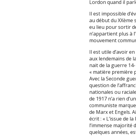
Lordon quand il parle
Il est impossible d’
au début du XXème s
eu lieu pour sortir 
n’appartient plus à 
mouvement communiste
Il est utile d’avoir 
aux lendemains de l
nait de la guerre 14-
« matière première p
Avec la Seconde guerr
question de l’affran
nationales ou racia
de 1917 n’a rien d’u
communiste marque a
de Marx et Engels. A
écrit : « L’issue de l
l’immense majorité d
quelques années, est