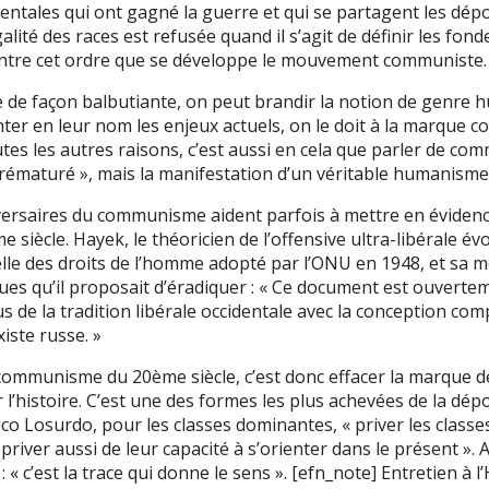
entales qui ont gagné la guerre et qui se partagent les dépo
lité des races est refusée quand il s’agit de définir les fon
contre cet ordre que se développe le mouvement communiste.
 de façon balbutiante, on peut brandir la notion de genre h
nter en leur nom les enjeux actuels, on le doit à la marque
outes les autres raisons, c’est aussi en cela que parler de 
 prématuré », mais la manifestation d’un véritable humanisme
versaires du communisme aident parfois à mettre en évidenc
iècle. Hayek, le théoricien de l’offensive ultra-libérale évo
lle des droits de l’homme adopté par l’ONU en 1948, et sa m
es qu’il proposait d’éradiquer : « Ce document est ouverte
us de la tradition libérale occidentale avec la conception co
iste russe. »
e communisme du 20ème siècle, c’est donc effacer la marque d
l’histoire. C’est une des formes les plus achevées de la dé
co Losurdo, pour les classes dominantes, « priver les classe
s priver aussi de leur capacité à s’orienter dans le présent ». A
 « c’est la trace qui donne le sens ». [efn_note] Entretien à 