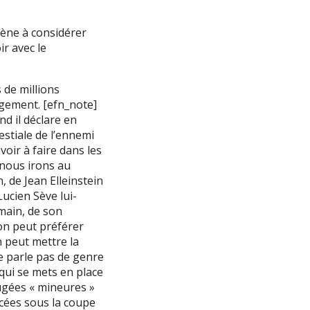
ène à considérer
r avec le
 de millions
ement. [efn_note]
d il déclare en
estiale de l’ennemi
voir à faire dans les
 nous irons au
, de Jean Elleinstein
ucien Sève lui-
main, de son
 on peut préférer
 peut mettre la
e parle pas de genre
qui se mets en place
jugées « mineures »
acées sous la coupe