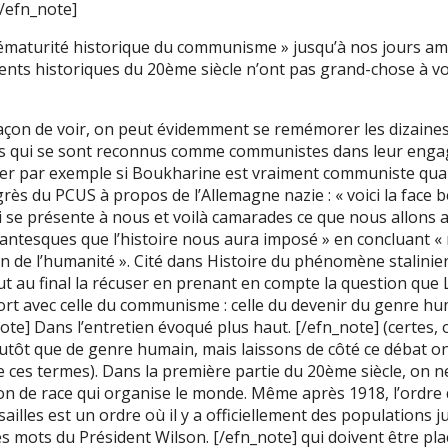
/efn_note]
rématurité historique du communisme » jusqu’à nos jours am
ts historiques du 20ème siècle n’ont pas grand-chose à voi
açon de voir, on peut évidemment se remémorer les dizaines
 qui se sont reconnus comme communistes dans leur engag
r par exemple si Boukharine est vraiment communiste quan
ès du PCUS à propos de l’Allemagne nazie : « voici la face b
ui se présente à nous et voilà camarades ce que nous allons a
antesques que l’histoire nous aura imposé » en concluant «
n de l’humanité ». Cité dans Histoire du phénomène stalinien
ut au final la récuser en prenant en compte la question que L
t avec celle du communisme : celle du devenir du genre hu
te] Dans l’entretien évoqué plus haut. [/efn_note] (certes,
utôt que de genre humain, mais laissons de côté ce débat on
ces termes). Dans la première partie du 20ème siècle, on n
ion de race qui organise le monde. Même après 1918, l’ordre 
sailles est un ordre où il y a officiellement des populations 
es mots du Président Wilson. [/efn_note] qui doivent être pl