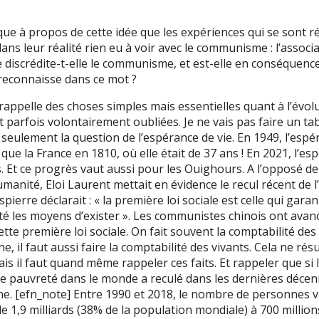
ue à propos de cette idée que les expériences qui se sont 
s leur réalité rien eu à voir avec le communisme : l’associa
iscrédite-t-elle le communisme, et est-elle en conséquenc
e reconnaisse dans ce mot ?
 rappelle des choses simples mais essentielles quant à l’évolu
 parfois volontairement oubliées. Je ne vais pas faire un tab
i seulement la question de l’espérance de vie. En 1949, l’espé
que la France en 1810, où elle était de 37 ans ! En 2021, l’es
s. Et ce progrès vaut aussi pour les Ouighours. A l’opposé de
anité, Eloi Laurent mettait en évidence le recul récent de l
ierre déclarait : « la première loi sociale est celle qui garant
é les moyens d’exister ». Les communistes chinois ont avan
tte première loi sociale. On fait souvent la comptabilité de
 il faut aussi faire la comptabilité des vivants. Cela ne rés
ais il faut quand même rappeler ces faits. Et rappeler que si 
 pauvreté dans le monde a reculé dans les dernières décenni
ine. [efn_note] Entre 1990 et 2018, le nombre de personnes v
e 1,9 milliards (38% de la population mondiale) à 700 million