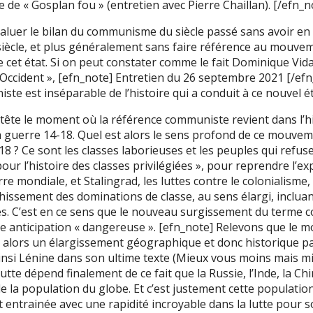
 de « Gosplan fou » (entretien avec Pierre Chaillan). [/efn_n
évaluer le bilan du communisme du siècle passé sans avoir en
iècle, et plus généralement sans faire référence au mouvem
de cet état. Si on peut constater comme le fait Dominique Vid
l’Occident », [efn_note] Entretien du 26 septembre 2021 [/efn
 est inséparable de l’histoire qui a conduit à ce nouvel ét
en tête le moment où la référence communiste revient dans l’hi
a guerre 14-18. Quel est alors le sens profond de ce mouve
18 ? Ce sont les classes laborieuses et les peuples qui refus
our l’histoire des classes privilégiées », pour reprendre l’e
e mondiale, et Stalingrad, les luttes contre le colonialisme,
chissement des dominations de classe, au sens élargi, inclua
les. C’est en ce sens que le nouveau surgissement du terme
ne anticipation « dangereuse ». [efn_note] Relevons que le
lors un élargissement géographique et donc historique pa
insi Lénine dans son ultime texte (Mieux vous moins mais m
a lutte dépend finalement de ce fait que la Russie, l’Inde, la Ch
e la population du globe. Et c’est justement cette population
 entrainée avec une rapidité incroyable dans la lutte pour 