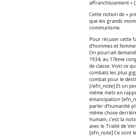
affranchissement » [
Cette notion de « p
que les grands momen
communisme.
Pour récuser cette f
d’hommes et femmes
On pourrait demande
1934, au 17ème congr
de classe. Voici ce q
combats les plus gig
combat pour le desti
[/efn_note] Et on pe
même mets en rappor
émancipation [efn_no
parler d’humanité pl
même chose derrière 
humain, c’est la not
avec le Traité de Ver
[efn_note] Ce sont l