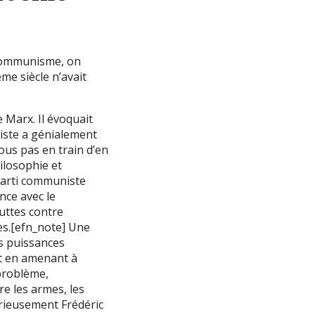
u communisme, on
me siècle n’avait
 Marx. Il évoquait
niste a génialement
us pas en train d’en
hilosophie et
 parti communiste
nce avec le
luttes contre
es.[efn_note] Une
es puissances
nt en amenant à
 problème,
re les armes, les
érieusement Frédéric