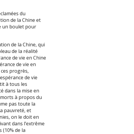
réclamées du
tion de la Chine et
e un boulet pour
tion de la Chine, qui
leau de la réalité
rance de vie en Chine
pérance de vie en
 ces progrès,
’espérance de vie
it à tous les
cé dans la mise en
s morts à propos du
ume pas toute la
la pauvreté, et
es, on le doit en
ivant dans l’extrême
s (10% de la