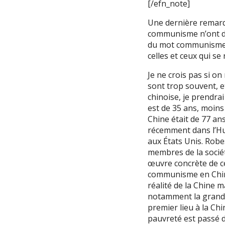
[/efn_note]
Une dernière remarq
communisme n’ont dan
du mot communisme d
celles et ceux qui s
Je ne crois pas si on
sont trop souvent, et
chinoise, je prendra
est de 35 ans, moins 
Chine était de 77 an
récemment dans l’Hum
aux États Unis. Robesp
membres de la sociét
œuvre concrète de ce
communisme en Chine,
réalité de la Chine m
notamment la grande
premier lieu à la Ch
pauvreté est passé d