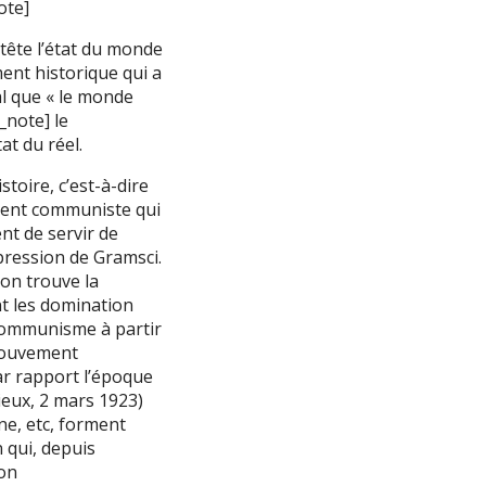
ote]
 tête l’état du monde
ent historique qui a
al que « le monde
_note] le
at du réel.
stoire, c’est-à-dire
ment communiste qui
ent de servir de
xpression de Gramsci.
 on trouve la
nt les domination
 communisme à partir
 mouvement
r rapport l’époque
ieux, 2 mars 1923)
ine, etc, forment
 qui, depuis
son