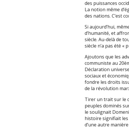
des puissances occid
La notion même d’éga
des nations. C’est 
Si aujourd’hui, même
d’humanité, et affro
siècle. Au-delà de t
siècle n’a pas été «
Ajoutons que les ad
communiste au 20ème s
Déclaration universe
sociaux et économiqu
fondre les droits iss
de la révolution marx
Tirer un trait sur l
peuples dominés sur 
le soulignait Domeni
histoire signifiait le
d’une autre manière :